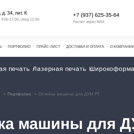
д. 34, лит. К
+7 (937) 625-35-64
9:00-17:00, обед 12:00-
Расчёт через MAX
Ы
ПОРТФОЛИО
ПРАЙС-ЛИСТ
ДОСТАВКА И ОПЛАТА
О КОМПАНИ
ая печать
Лазерная печать
Широкоформа
»
Портфолио
Оклейка машины для ДУМ РТ
ка машины для Д