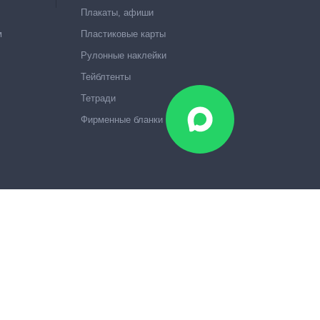
Плакаты, афиши
м
Пластиковые карты
Рулонные наклейки
Тейблтенты
Тетради
Фирменные бланки