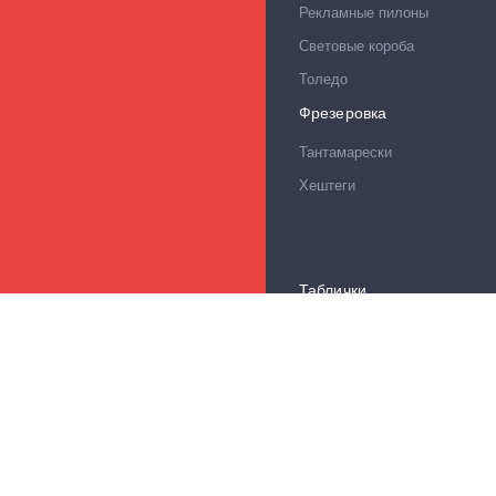
Рекламные пилоны
Световые короба
Толедо
Фрезеровка
Тантамарески
Хештеги
Таблички
Адресные таблички
Визитницы
Информационные стенды
Кабинетные таблички
Настольные таблички
Стенды для детсадов и шко