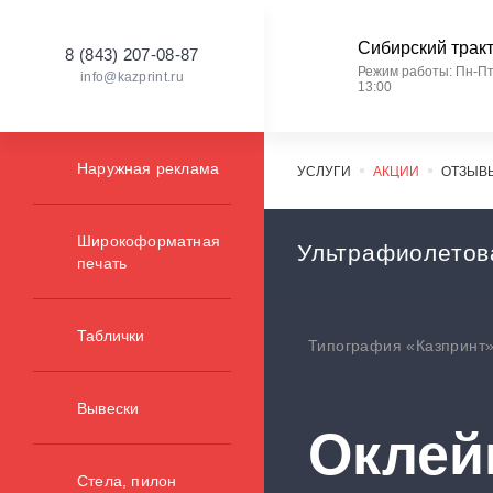
Сибирский тракт, 
8 (843) 207-08-87
Режим работы: Пн-Пт 
info@kazprint.ru
13:00
Наружная реклама
УСЛУГИ
АКЦИИ
ОТЗЫВ
Широкоформатная
Ультрафиолетов
печать
Таблички
Типография «Казпринт
Вывески
Оклей
Стела, пилон