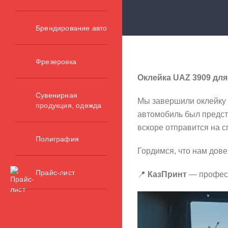
Брендирование авто
Фрезеровка
Оклейка UAZ 3909 дл
Сувенирная
Мы завершили оклейку 
продукция, одежда
автомобиль был предс
вскоре отправится на 
Полиграфия
Гордимся, что нам дов
Прайс-лист
📍
КазПринт
— професс