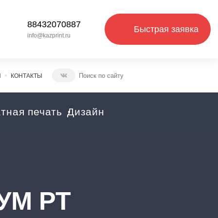
88432070887
Быстрая заявка
info@kazprint.ru
И
КОНТАКТЫ
тная печать
Дизайн
УМ РТ