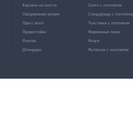
Картины на холсте
Скотч с логотипом
Оформление витрин
Спецодежда с логотипо
Пресс волл
Толстовки с логотипом
Промостойки
Фирменные папки
Роллап
Флаги
Штендеры
Футболки с логотипом
Брендирование авто
л