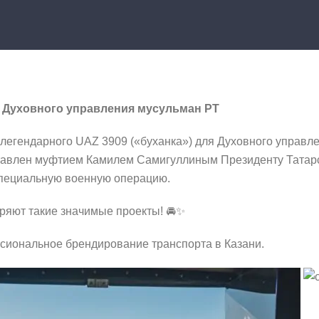
я Духовного управления мусульман РТ
легендарного UAZ 3909 («буханка») для Духовного управле
тавлен муфтием Камилем Самигуллиным Президенту Татарс
специальную военную операцию.
еряют такие значимые проекты! 🚘✨
иональное брендирование транспорта в Казани.